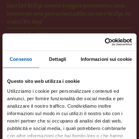
Car
Guest Card Val D'Ega: consente di viaggiare gratuitamente e senza
o
limitazioni per sette giorni sui mezzi pubblici non solo in Val d’Ega, ma
Bon
in tutto l’Alto Adige!
par
a partire da Euro 239,00 a persona
Poss
al
(tr
e B
Consenso
Dettagli
Informazioni sui cookie
RICHIEDI
)
7 g
 per
Questo sito web utilizza i cookie
Utilizziamo i cookie per personalizzare contenuti ed
annunci, per fornire funzionalità dei social media e per
analizzare il nostro traffico. Condividiamo inoltre
informazioni sul modo in cui utilizzi il nostro sito con i
nostri partner che si occupano di analisi dei dati web,
pubblicità e social media, i quali potrebbero combinarle
con altre informazioni che hai fornito loro o che hanno