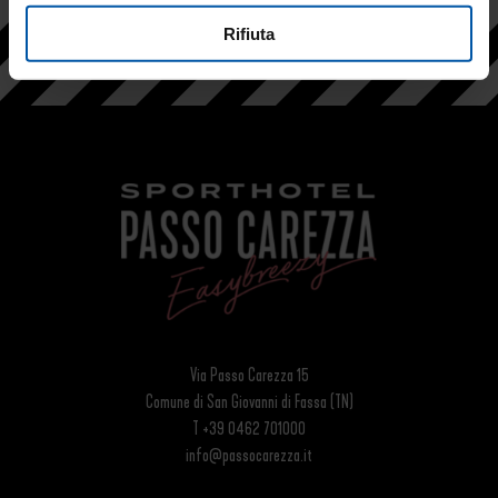
Rifiuta
Via Passo Carezza 15
Comune di San Giovanni di Fassa (TN)
T +39 0462 701000
info@passocarezza.it