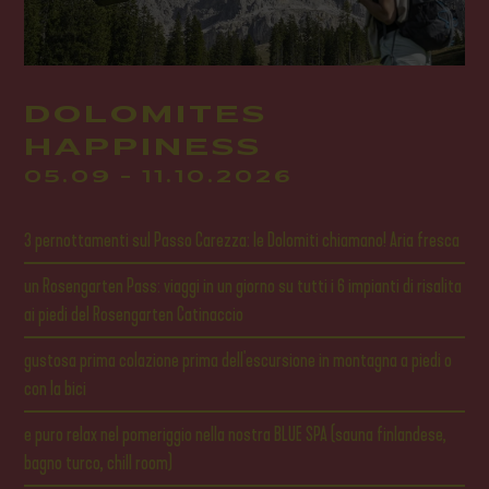
DOLOMITES
HAPPINESS
05.09 - 11.10.2026
2
3 pernottamenti sul Passo Carezza: le Dolomiti chiamano! Aria fresca
7 p
un Rosengarten Pass: viaggi in un giorno su tutti i 6 impianti di risalita
col
ai piedi del Rosengarten Catinaccio
li
7 g
gustosa prima colazione prima dell'escursione in montagna a piedi o
limi
con la bici
5 su
e puro relax nel pomeriggio nella nostra BLUE SPA (sauna finlandese,
nel
na
bagno turco, chill room)